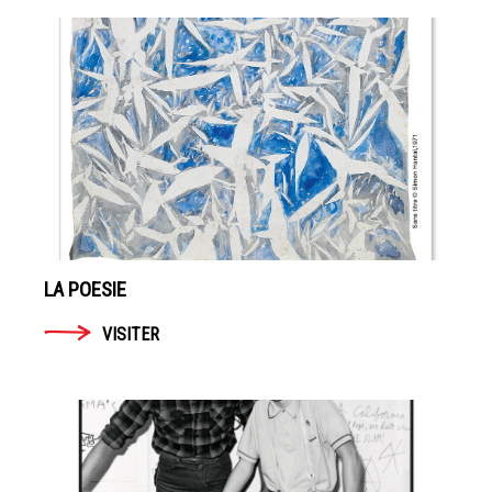
AUTRE
MONDE
DANS
NOTRE
MONDE
–
COLLECTIF
EN
SAVOIR
PLUS
LA POESIE
VISITER
LA
GALERIE
14
septembre
- 28
octobre