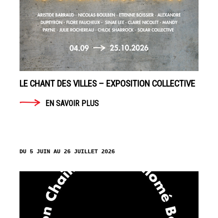
AUTRE
MONDE
DANS
NOTRE
MONDE
–
LE CHANT DES VILLES – EXPOSITION COLLECTIVE
COLLECTIF
EN SAVOIR PLUS
EN
SAVOIR
PLUS
DU 5 JUIN AU 26 JUILLET 2026
LA
GALERIE
14
septembre
- 28
octobre