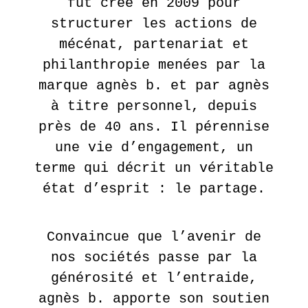
fut créé en 2009 pour
AUTRE
MONDE
structurer les actions de
DANS
mécénat, partenariat et
NOTRE
philanthropie menées par la
MONDE
marque agnès b. et par agnès
–
à titre personnel, depuis
COLLECTIF
près de 40 ans. Il pérennise
une vie d’engagement, un
EN
SAVOIR
terme qui décrit un véritable
PLUS
état d’esprit : le partage.
LA
Convaincue que l’avenir de
GALERIE
nos sociétés passe par la
14
générosité et l’entraide,
septembre
- 28
agnès b. apporte son soutien
octobre