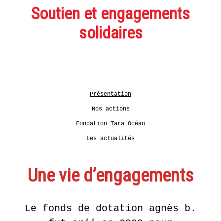
Les
Présentation
Soutien et engagements
CHESNIER
AGENDA
artistes
ETIENNE
solidaires
Expositions
Nos
DE
actions
LA LIBRAIRIE DU JOUR
FLEURIEU
Fondation
Tara
Présentation
LE POINT D’IRONIE
EN
Océan
SAVOIR
Actualités
PLUS
Présentation
Historique
VISITES VIRTUELLES
Nos actions
Fondation Tara Océan
LA
Les actualités
GALERIE
INFOS PRATIQUES
2 juin
- 16
Une vie d’engagements
juillet
2016
BILLETTERIE
Le fonds de dotation agnès b.
UN