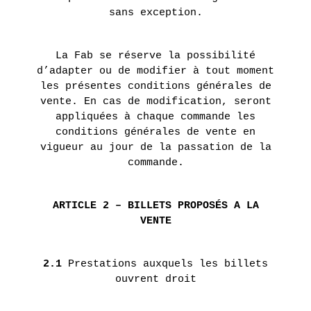
AUTRE
sans exception.
MONDE
DANS
La Fab se réserve la possibilité
NOTRE
d’adapter ou de modifier à tout moment
MONDE
les présentes conditions générales de
–
vente. En cas de modification, seront
appliquées à chaque commande les
COLLECTIF
conditions générales de vente en
vigueur au jour de la passation de la
EN
commande.
SAVOIR
PLUS
ARTICLE 2 – BILLETS PROPOSÉS A LA
VENTE
LA
GALERIE
2.1
Prestations auxquels les billets
14
ouvrent droit
septembre
- 28
octobre