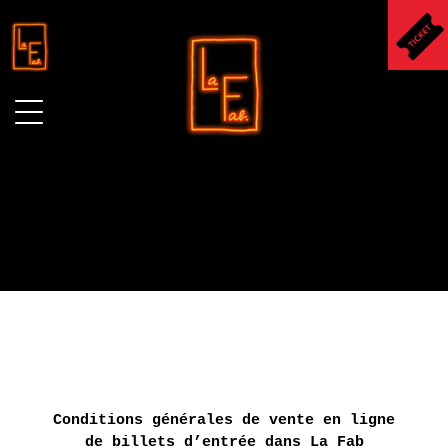
LA FAB.
LA
GALERIE
16
LA COLLECTION AGNÈS
septembre
B.
- 22
octobre
Présentation
LA GALERIE DU JOUR
2016
RÉSONANCES
Présentation
LA SOLIDARETE
Historique
–
Conditions générales de vente en ligne
CLAIRE
de billets d’entrée dans La Fab