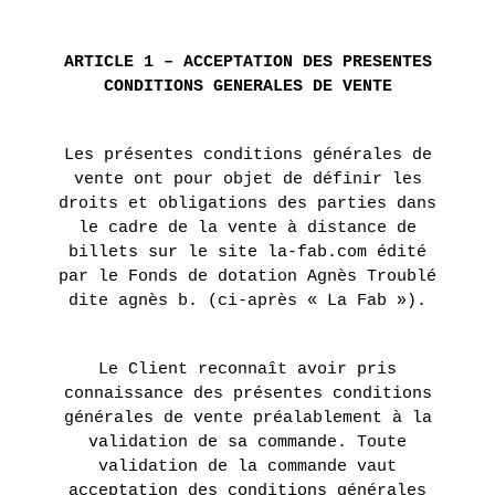
Les
Présentation
CHESNIER
AGENDA
artistes
ETIENNE
ARTICLE 1 – ACCEPTATION DES PRESENTES
Expositions
Nos
DE
CONDITIONS GENERALES DE VENTE
actions
LA LIBRAIRIE DU JOUR
FLEURIEU
Fondation
Tara
Présentation
LE POINT D’IRONIE
Les présentes conditions générales de
EN
Océan
vente ont pour objet de définir les
SAVOIR
Actualités
droits et obligations des parties dans
PLUS
Historique
le cadre de la vente à distance de
VISITES VIRTUELLES
billets sur le site la-fab.com édité
par le Fonds de dotation Agnès Troublé
LA
dite agnès b. (ci-après « La Fab »).
GALERIE
INFOS PRATIQUES
2 juin
Le Client reconnaît avoir pris
- 16
connaissance des présentes conditions
juillet
2016
générales de vente préalablement à la
validation de sa commande. Toute
BILLETTERIE
UN
validation de la commande vaut
acceptation des conditions générales