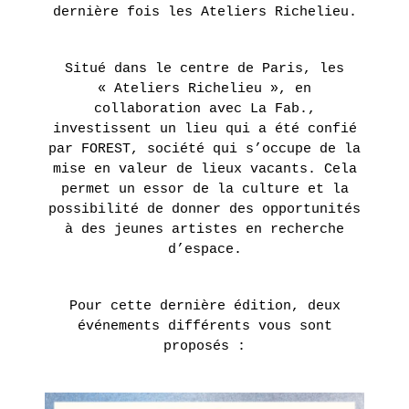
CHESNIER
Les
Présentation
dernière fois les Ateliers Richelieu.
AGENDA
artistes
ETIENNE
DE
Expositions
Nos
Situé dans le centre de Paris, les
actions
FLEURIEU
LA LIBRAIRIE DU JOUR
« Ateliers Richelieu », en
Fondation
collaboration avec La Fab.,
EN
Tara
Présentation
LE POINT D’IRONIE
investissent un lieu qui a été confié
SAVOIR
Océan
par FOREST, société qui s’occupe de la
PLUS
Actualités
mise en valeur de lieux vacants. Cela
Historique
permet un essor de la culture et la
VISITES VIRTUELLES
possibilité de donner des opportunités
ERIE
à des jeunes artistes en recherche
d’espace.
2 juin
INFOS PRATIQUES
- 16
juillet
Pour cette dernière édition, deux
2016
événements différents vous sont
proposés :
UN
BILLETTERIE
AUTRE