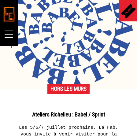
LA FAB.
ERIE
16
LA COLLECTION AGNÈS
septembre
- 22
HORS LES MURS
B.
octobre
2016
Présentation
LA GALERIE DU JOUR
RÉSONANCES
Ateliers Richelieu : Babel / Sprint
Présentation
LA SOLIDARETE
–
Historique
Les 5/6/7 juillet prochains, La Fab.
CLAIRE
vous invite à venir visiter pour la