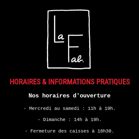
MONDE
DANS
NOTRE
MONDE
–
COLLECTIF
EN
SAVOIR
PLUS
HORAIRES & INFORMATIONS PRATIQUES
ERIE
Nos horaires d'ouverture
14
- Mercredi au samedi : 11h à 19h.
septembre
- 28
- Dimanche : 14h à 19h.
octobre
2017
- Fermeture des caisses à 18h30.