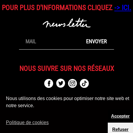
HARMONY
POUR PLUS D'INFORMATIONS CLIQUEZ
-> ICI.
KORINE
EN
SAVOIR
PLUS
NOUS SUIVRE SUR NOS RÉSEAUX
Nous utilisons des cookies pour optimiser notre site web et
notre service.
MENTIONS LÉGALES
Accepter
CONDITIONS GÉNÉRALES DE VENTE
Politique de cookies
CONTACT / DEMANDE DE SOUTIEN
Refuser