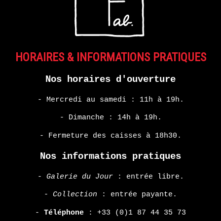
MONDE
DANS
NOTRE
MONDE
–
HORAIRES & INFORMATIONS PRATIQUES
COLLECTIF
Nos horaires d'ouverture
EN
- Mercredi au samedi : 11h à 19h.
SAVOIR
PLUS
- Dimanche : 14h à 19h.
- Fermeture des caisses à 18h30.
ERIE
Nos informations pratiques
14
-
Galerie du Jour
: entrée libre.
septembre
- 28
-
Collection
: entrée payante.
octobre
2017
-
Téléphone
:
+33 (0)1 87 44 35 73