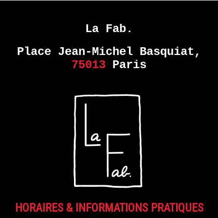
MONDE
DANS
NOTRE
La Fab.
MONDE
Place Jean-Michel Basquiat,
–
75013
Paris
COLLECTIF
EN
SAVOIR
PLUS
ERIE
14
septembre
- 28
octobre
2017
HORAIRES & INFORMATIONS PRATIQUES