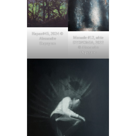
HARMONY
KORINE
EN
SAVOIR
Hapax#45, 2024 ©
Monade #12, série
PLUS
Alexandre
DYSNOMIA, 2022
Dupeyron
© Alexandre
Dupeyron