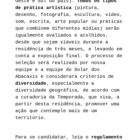
Oeste e Sul do país).
Todos os tipos
de prática artística
(pintura,
desenho, fotografia, escultura, vídeo,
som, escrita, arte popular ou práticas
que combinem diferentes mídias) serão
igualmente avaliados e acolhidos,
desde que sejam viáveis durante a
residência de três meses, e levando em
conta a exposição final. O processo de
seleção será realizado por nossa
equipe e a equipe do Solar dos
Abacaxis e considerará critérios de
diversidade
, especialmente a
diversidade geográfica, de acordo com
a curadoria da Temporada, que visa, a
partir desta residência, promover uma
ação que contemple mais de um
território.
Para se candidatar, leia o
regulamento