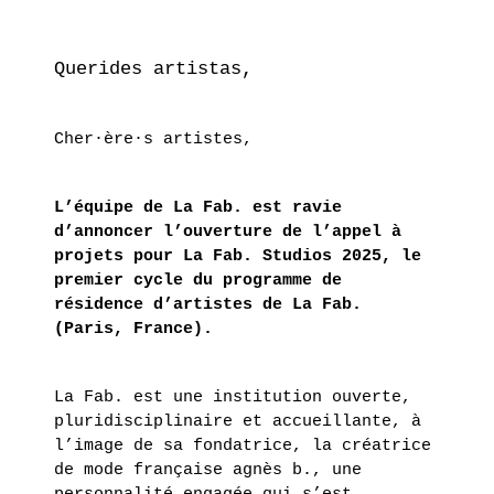
MONDE
DANS
NOTRE
Querides artistas,
MONDE
–
Cher·ère·s artistes,
COLLECTIF
EN
L’équipe de La Fab. est ravie
SAVOIR
d’annoncer l’ouverture de l’appel à
PLUS
projets pour La Fab. Studios 2025, le
premier cycle du programme de
résidence d’artistes de La Fab.
(Paris, France).
ERIE
14
septembre
La Fab. est une institution ouverte,
- 28
pluridisciplinaire et accueillante, à
octobre
l’image de sa fondatrice, la créatrice
2017
de mode française agnès b., une