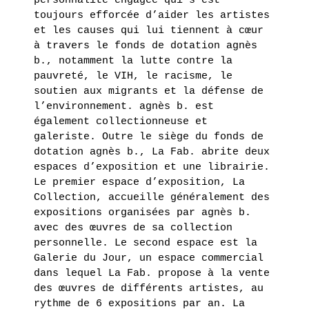
personnalité engagée qui s’est
HARMONY
toujours efforcée d’aider les artistes
KORINE
et les causes qui lui tiennent à cœur
à travers le fonds de dotation agnès
EN
b., notamment la lutte contre la
SAVOIR
pauvreté, le VIH, le racisme, le
PLUS
soutien aux migrants et la défense de
l’environnement. agnès b. est
également collectionneuse et
galeriste. Outre le siège du fonds de
dotation agnès b., La Fab. abrite deux
espaces d’exposition et une librairie.
Le premier espace d’exposition, La
Collection, accueille généralement des
expositions organisées par agnès b.
avec des œuvres de sa collection
personnelle. Le second espace est la
Galerie du Jour, un espace commercial
dans lequel La Fab. propose à la vente
des œuvres de différents artistes, au
rythme de 6 expositions par an. La