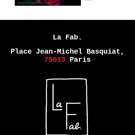
MONDE
DANS
NOTRE
MONDE
–
La Fab.
COLLECTIF
Place Jean-Michel Basquiat,
EN
75013
Paris
SAVOIR
PLUS
ERIE
14
septembre
- 28
octobre
2017