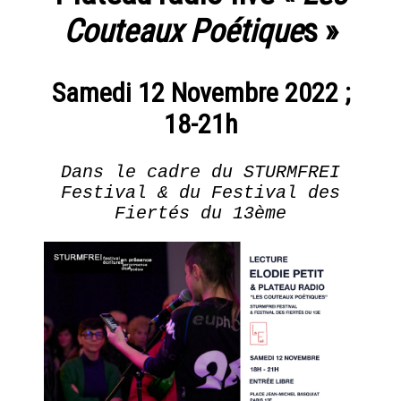
CHESNIER
Les
Présentation
AGENDA
Couteaux Poétique
s »
artistes
ETIENNE
DE
Expositions
Nos
actions
FLEURIEU
LA LIBRAIRIE DU JOUR
Samedi 12 Novembre 2022 ;
Fondation
18-21h
EN
Tara
Présentation
LE POINT D’IRONIE
SAVOIR
Océan
PLUS
Actualités
Dans le cadre du STURMFREI
Historique
Festival & du Festival des
VISITES VIRTUELLES
Fiertés du 13ème
ERIE
2 juin
INFOS PRATIQUES
- 16
juillet
2016
UN
BILLETTERIE
AUTRE