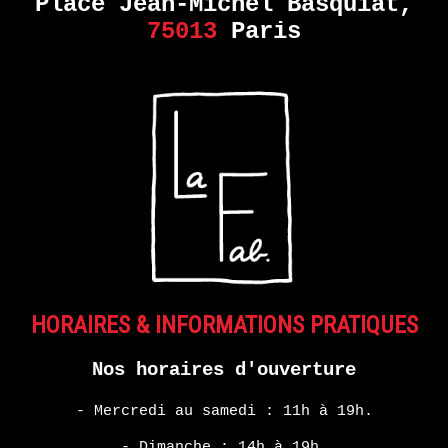
MONDE
Place Jean-Michel Basquiat,
DANS
75013
Paris
NOTRE
MONDE
–
COLLECTIF
EN
SAVOIR
PLUS
ERIE
HORAIRES & INFORMATIONS PRATIQUES
14
septembre
Nos horaires d'ouverture
- 28
octobre
- Mercredi au samedi : 11h à 19h.
2017
- Dimanche : 14h à 19h.