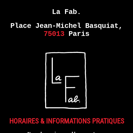
MONDE
DANS
La Fab.
NOTRE
MONDE
Place Jean-Michel Basquiat,
–
75013
Paris
COLLECTIF
EN
SAVOIR
PLUS
ERIE
14
septembre
- 28
octobre
HORAIRES & INFORMATIONS PRATIQUES
2017