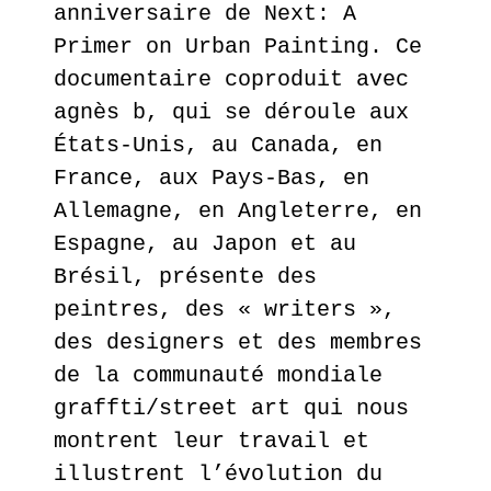
MONDE
anniversaire de Next: A
DANS
Primer on Urban Painting. Ce
NOTRE
documentaire coproduit avec
MONDE
agnès b, qui se déroule aux
–
États-Unis, au Canada, en
COLLECTIF
France, aux Pays-Bas, en
EN
Allemagne, en Angleterre, en
SAVOIR
Espagne, au Japon et au
PLUS
Brésil, présente des
peintres, des « writers »,
ERIE
des designers et des membres
de la communauté mondiale
14
septembre
graffti/street art qui nous
- 28
octobre
montrent leur travail et
2017
illustrent l’évolution du