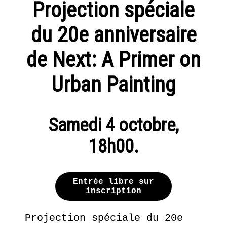
CHESNIER
Les
Présentation
Projection spéciale
AGENDA
artistes
ETIENNE
du 20e anniversaire
DE
Expositions
Nos
actions
FLEURIEU
LA LIBRAIRIE DU JOUR
de Next: A Primer on
Fondation
EN
Tara
Présentation
LE POINT D’IRONIE
Urban Painting
SAVOIR
Océan
PLUS
Actualités
Historique
VISITES VIRTUELLES
Samedi 4 octobre,
ERIE
18h00
.
2 juin
INFOS PRATIQUES
- 16
juillet
2016
Entrée libre sur
inscription
UN
BILLETTERIE
AUTRE
Projection spéciale du 20e