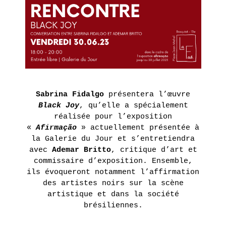
MONDE
DANS
NOTRE
MONDE
–
COLLECTIF
EN
Sabrina Fidalgo
présentera l’œuvre
SAVOIR
Black Joy
, qu’elle a spécialement
PLUS
réalisée pour l’exposition
«
Afirmação
» actuellement présentée à
la Galerie du Jour et s’entretiendra
avec
Ademar Britto
, critique d’art et
ERIE
commissaire d’exposition. Ensemble,
14
ils évoqueront notamment l’affirmation
septembre
des artistes noirs sur la scène
- 28
artistique et dans la société
octobre
brésiliennes.
2017