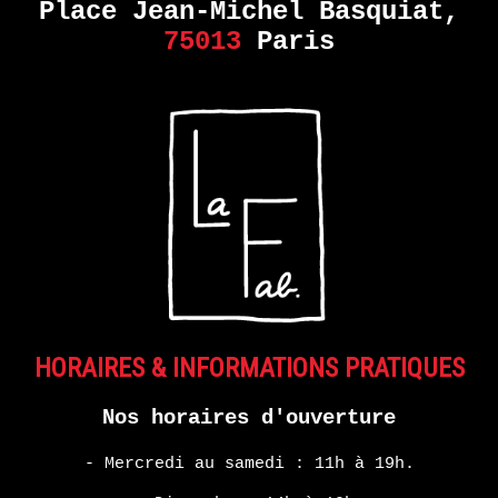
MONDE
Place Jean-Michel Basquiat,
DANS
75013
Paris
NOTRE
MONDE
–
COLLECTIF
EN
SAVOIR
PLUS
ERIE
HORAIRES & INFORMATIONS PRATIQUES
14
septembre
Nos horaires d'ouverture
- 28
octobre
2017
- Mercredi au samedi : 11h à 19h.