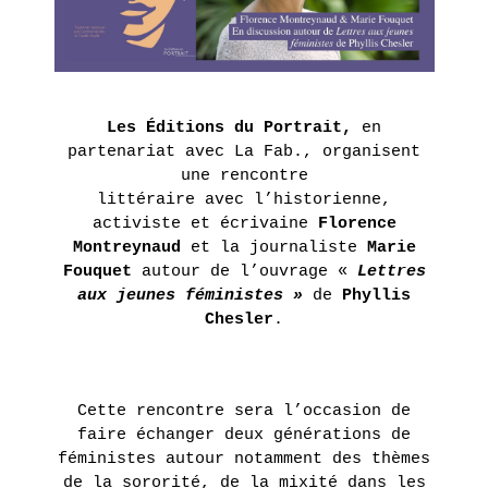
MONDE
DANS
NOTRE
MONDE
–
Les Éditions du Portrait,
en
COLLECTIF
partenariat avec La Fab., organisent
une rencontre
littéraire
avec l’historienne,
EN
SAVOIR
activiste et écrivaine
Florence
PLUS
Montreynaud
et la journaliste
Marie
Fouquet
autour de l’ouvrage «
Lettres
aux jeunes féministes »
de
Phyllis
Chesler
.
ERIE
14
septembre
Cette rencontre sera l’occasion de
- 28
octobre
faire échanger deux générations de
2017
féministes autour notamment des thèmes
de la sororité, de
la mixité dans les