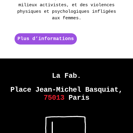
HARMONY
milieux activistes, et des violences
physiques et psychologiques infligées
KORINE
aux femmes.
EN
SAVOIR
PLUS
Plus d’informations
La Fab.
Place Jean-Michel Basquiat,
75013
Paris