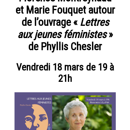
CHESNIER
Les
Présentation
AGENDA
et Marie Fouquet autour
artistes
ETIENNE
DE
Expositions
Nos
de l’ouvrage «
Lettres
actions
FLEURIEU
LA LIBRAIRIE DU JOUR
aux jeunes féministes
»
Fondation
EN
Tara
Présentation
LE POINT D’IRONIE
de Phyllis Chesler
SAVOIR
Océan
PLUS
Actualités
Historique
VISITES VIRTUELLES
Vendredi 18 mars de 19 à
ERIE
21h
2 juin
INFOS PRATIQUES
- 16
juillet
2016
UN
BILLETTERIE
AUTRE