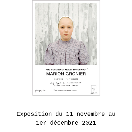
AUTRE
MONDE
DANS
NOTRE
MONDE
–
COLLECTIF
EN
SAVOIR
PLUS
LA
GALERIE
Exposition du 11 novembre au
14
septembre
1er décembre 2021
- 28
octobre