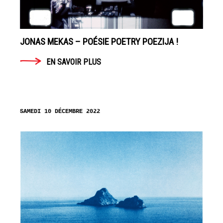
AUTRE
MONDE
DANS
JONAS MEKAS – POÉSIE POETRY POEZIJA !
NOTRE
MONDE
EN SAVOIR PLUS
–
COLLECTIF
EN
SAMEDI 10 DÉCEMBRE 2022
SAVOIR
PLUS
LA
GALERIE
14
septembre
- 28
octobre