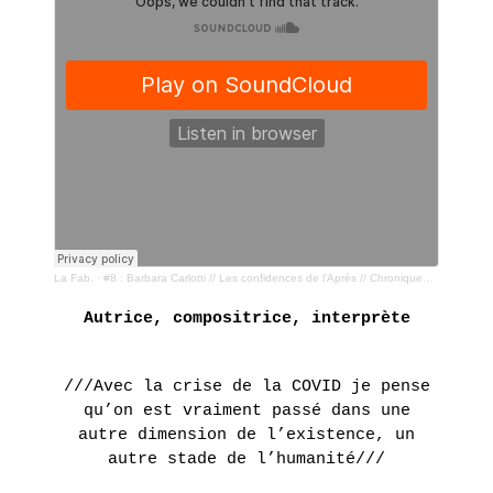
Les
Présentation
ETIENNE
AGENDA
artistes
DE
Expositions
Nos
FLEURIEU
actions
LA LIBRAIRIE DU JOUR
Fondation
EN
Tara
Présentation
LE POINT D’IRONIE
SAVOIR
PLUS
Océan
Actualités
Historique
VISITES VIRTUELLES
ERIE
La Fab.
·
#8 : Barbara Carlotti // Les confidences de l’Après // Chroniques post confinement
2 juin
- 16
Autrice, compositrice, interprète
INFOS PRATIQUES
juillet
2016
///Avec la crise de la COVID je pense
UN
qu’on est vraiment passé dans une
AUTRE
autre dimension de l’existence, un
BILLETTERIE
autre stade de l’humanité///
MONDE