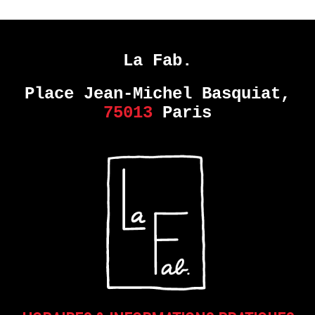
DANS
NOTRE
MONDE
La Fab.
–
COLLECTIF
Place Jean-Michel Basquiat,
75013
Paris
EN
SAVOIR
PLUS
ERIE
14
septembre
- 28
octobre
2017
HARMONY