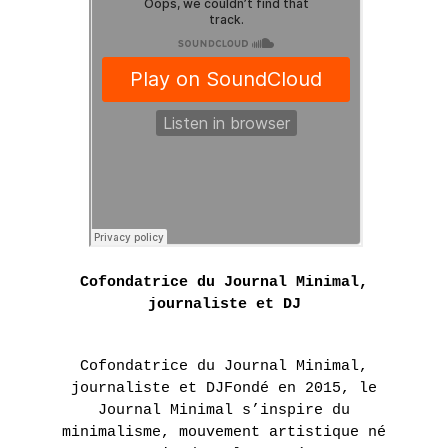
Les
Présentation
ETIENNE
AGENDA
artistes
DE
Expositions
Nos
FLEURIEU
actions
LA LIBRAIRIE DU JOUR
Fondation
EN
Tara
Présentation
LE POINT D’IRONIE
SAVOIR
PLUS
Océan
Actualités
Historique
VISITES VIRTUELLES
ERIE
2 juin
Cofondatrice du Journal Minimal,
- 16
INFOS PRATIQUES
juillet
journaliste et DJ
2016
UN
Cofondatrice du Journal Minimal,
journaliste et DJFondé en 2015, le
AUTRE
BILLETTERIE
Journal Minimal s’inspire du
MONDE
minimalisme, mouvement artistique né