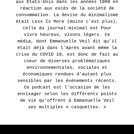
DANS
aux Etats-Unis dans les années 1960 en
réaction aux excès de la société de
NOTRE
consommation. La devise du minimalisme
MONDE
était Less Is More (moins c’est plus),
–
celle du journal minimal est Pour
COLLECTIF
vivre heureux, vivons légers. Ce
média, dont Emmanuelle Veil dit qu’il
était déjà dans l’Après avant même la
EN
SAVOIR
crise du COVID 19, est donc de fait au
PLUS
coeur de diverses problématiques
environnementales, sociales et
économiques rendues d’autant plus
ERIE
sensibles par les événements récents.
Ce podcast est l’occasion de les
14
envisager selon les différents points
septembre
de vie qu’offrent à Emmanuelle Veil
- 28
ses multiples « casquettes. »
octobre
2017
HARMONY