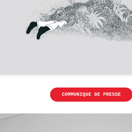
COMMUNIQUE DE PRESSE