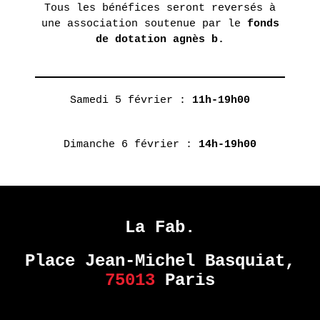
MONDE
Tous les bénéfices seront reversés à
DANS
une association soutenue par le
fonds
NOTRE
de dotation agnès b.
MONDE
–
COLLECTIF
Samedi 5 février :
11h-19h00
EN
Dimanche 6 février :
14h-19h00
SAVOIR
PLUS
ERIE
La Fab.
14
septembre
Place Jean-Michel Basquiat,
- 28
75013
Paris
octobre
2017