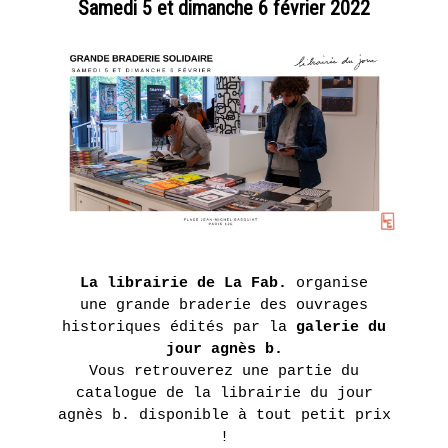
CHESNIER
Les
Présentation
Samedi 5 et dimanche 6 février 2022
AGENDA
artistes
ETIENNE
DE
Expositions
Nos
actions
FLEURIEU
LA LIBRAIRIE DU JOUR
Fondation
EN
Tara
Présentation
LE POINT D’IRONIE
SAVOIR
Océan
PLUS
Actualités
Historique
VISITES VIRTUELLES
ERIE
La librairie de La Fab.
organise
2 juin
INFOS PRATIQUES
une grande braderie des ouvrages
- 16
juillet
historiques édités par la
galerie du
2016
jour agnès b.
Vous retrouverez une partie du
UN
catalogue de la librairie du jour
BILLETTERIE
agnès b. disponible à tout petit prix
AUTRE
!