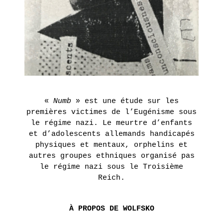
MONDE
DANS
NOTRE
MONDE
–
COLLECTIF
EN
«
Numb
» est une étude sur les
SAVOIR
PLUS
premières victimes de l’Eugénisme sous
le régime nazi. Le meurtre d’enfants
et d’adolescents allemands handicapés
physiques et mentaux, orphelins et
ERIE
autres groupes ethniques organisé pas
le régime nazi sous le Troisième
14
Reich.
septembre
- 28
octobre
2017
À PROPOS DE WOLFSKO